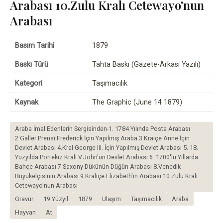
Arabası 10.Zulu Kralı Cetewayo'nun
Arabası
Basım Tarihi
1879
Baskı Türü
Tahta Baskı (Gazete-Arkası Yazılı)
Kategori
Taşımacılık
Kaynak
The Graphic (June 14 1879)
Araba İmal Edenlerin Sergisinden-1. 1784 Yılında Posta Arabası
2.Galler Prensi Frederick İçin Yapılmış Araba 3.Kraiçe Anne İçin
Devlet Arabası 4.Kral George III. İçin Yapılmış Devlet Arabası 5. 18.
Yüzyılda Portekiz Kralı V.John'un Devlet Arabası 6. 1700'lü Yıllarda
Bahçe Arabası 7.Saxony Dükünün Düğün Arabası 8.Venedik
Büyükelçisinin Arabası 9.Kraliçe Elizabeth'in Arabası 10.Zulu Kralı
Cetewayo'nun Arabası
Gravür
19.Yüzyıl
1879
Ulaşım
Taşımacılık
Araba
Hayvan
At