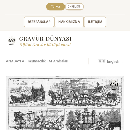
Türkçe
ENGLISH
REFERANSLAR
HAKKIMIZDA
İLETİŞİM
GRAVÜR DÜNYASI
Dijital Gravür Kütüphanesi
🇬🇧 English →
ANASAYFA
›
Taşımacılık
›
At Arabaları