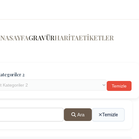
ANASAYFA
GRAVÜR
HARİTA
ETİKETLER
ategoriler 2
Temizle
Ara
Temizle