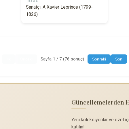
1830's
Sanatçı: A Xavier Leprince (1799-
1826)
Sayfa 1 / 7 (76 sonuç)
İlk
Önceki
Sonraki
Son
Güncellemelerden 
Yeni koleksiyonlar ve özel i
katılın!