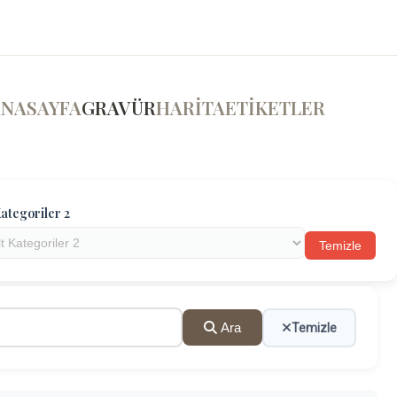
ANASAYFA
GRAVÜR
HARİTA
ETİKETLER
ategoriler 2
Temizle
Ara
Temizle