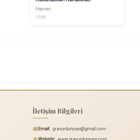
Hayvan
1749
İletişim Bilgileri
Email:
gravurdunyasi@gmail.com
Website:
www.gravurdunyasi.com