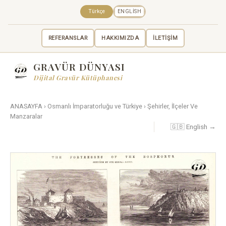
Türkçe
ENGLISH
REFERANSLAR
HAKKIMIZDA
İLETİŞİM
GRAVÜR DÜNYASI
Dijital Gravür Kütüphanesi
ANASAYFA
›
Osmanlı İmparatorluğu ve Türkiye
›
Şehirler, İlçeler Ve
Manzaralar
🇬🇧 English →