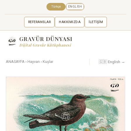
Türkçe
ENGLISH
REFERANSLAR
HAKKIMIZDA
İLETİŞİM
GRAVÜR DÜNYASI
Dijital Gravür Kütüphanesi
🇬🇧 English →
ANASAYFA
›
Hayvan
›
Kuşlar