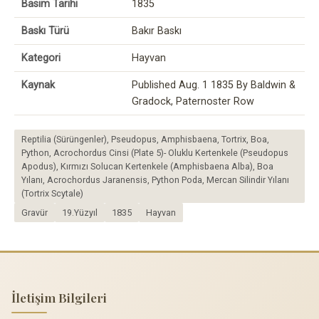
Basım Tarihi
1835
Baskı Türü
Bakır Baskı
Kategori
Hayvan
Kaynak
Published Aug. 1 1835 By Baldwin &
Gradock, Paternoster Row
Reptilia (Sürüngenler), Pseudopus, Amphisbaena, Tortrix, Boa,
Python, Acrochordus Cinsi (Plate 5)- Oluklu Kertenkele (Pseudopus
Apodus), Kırmızı Solucan Kertenkele (Amphisbaena Alba), Boa
Yılanı, Acrochordus Jaranensis, Python Poda, Mercan Silindir Yılanı
(Tortrix Scytale)
Gravür
19.Yüzyıl
1835
Hayvan
İletişim Bilgileri