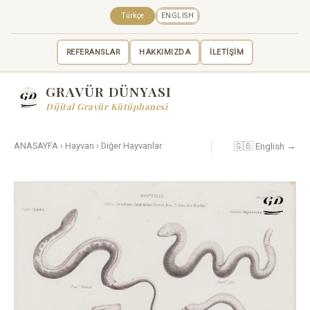
Türkçe
ENGLISH
REFERANSLAR
HAKKIMIZDA
İLETİŞİM
GRAVÜR DÜNYASI
Dijital Gravür Kütüphanesi
🇬🇧 English →
ANASAYFA
›
Hayvan
›
Diğer Hayvanlar