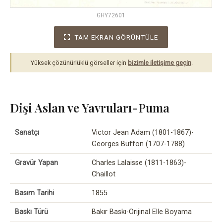
GHY72601
TAM EKRAN GÖRÜNTÜLE
Yüksek çözünürlüklü görseller için
bizimle iletişime geçin
.
Dişi Aslan ve Yavruları-Puma
Sanatçı
Victor Jean Adam (1801-1867)-
Georges Buffon (1707-1788)
Gravür Yapan
Charles Lalaisse (1811-1863)-
Chaillot
Basım Tarihi
1855
Baskı Türü
Bakır Baskı-Orijinal Elle Boyama