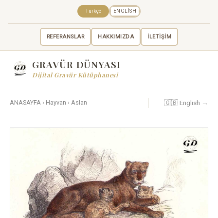
Türkçe
ENGLISH
REFERANSLAR
HAKKIMIZDA
İLETİŞİM
GRAVÜR DÜNYASI
Dijital Gravür Kütüphanesi
🇬🇧 English →
ANASAYFA
›
Hayvan
›
Aslan