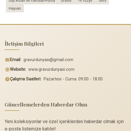
Dişi Aslan ve Yavruları-Puma
Gravür
19.Yüzyıl
1855
Hayvan
İletişim Bilgileri
Email:
gravurdunyasi@gmail.com
Website:
www.gravurdunyasi.com
Çalışma Saatleri:
Pazartesi - Cuma: 09:00 - 18:00
Güncellemelerden Haberdar Olun
Yeni koleksiyonlar ve özel içeriklerden haberdar olmak için
e-posta listemize katılın!