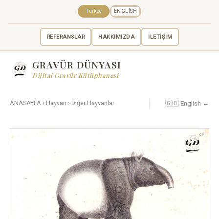
Türkçe
ENGLISH
REFERANSLAR
HAKKIMIZDA
İLETİŞİM
GRAVÜR DÜNYASI
Dijital Gravür Kütüphanesi
🇬🇧 English →
ANASAYFA
›
Hayvan
›
Diğer Hayvanlar