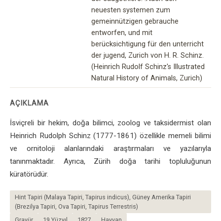
neuesten systemen zum
gemeinnützigen gebrauche
entworfen, und mit
berücksichtigung für den unterricht
der jugend, Zurich von H. R. Schinz.
(Heinrich Rudolf Schinz's Illustrated
Natural History of Animals, Zurich)
AÇIKLAMA
İsviçreli bir hekim, doğa bilimci, zoolog ve taksidermist olan
Heinrich Rudolph Schinz (1777-1861) özellikle memeli bilimi
ve ornitoloji alanlarındaki araştırmaları ve yazılarıyla
tanınmaktadır. Ayrıca, Zürih doğa tarihi topluluğunun
küratörüdür.
Hint Tapiri (Malaya Tapiri, Tapirus indicus), Güney Amerika Tapiri
(Brezilya Tapiri, Ova Tapiri, Tapirus Terrestris)
Gravür
19.Yüzyıl
1827
Hayvan