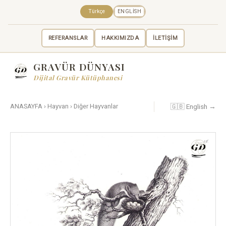
Türkçe
ENGLISH
REFERANSLAR
HAKKIMIZDA
İLETİŞİM
GRAVÜR DÜNYASI
Dijital Gravür Kütüphanesi
🇬🇧 English →
ANASAYFA
›
Hayvan
›
Diğer Hayvanlar