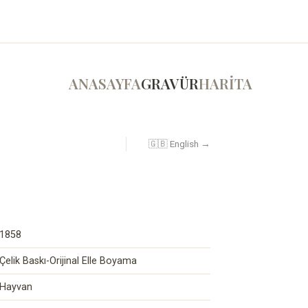
ANASAYFA
GRAVÜR
HARİTA
🇬🇧 English →
1858
Çelik Baskı-Orijinal Elle Boyama
Hayvan