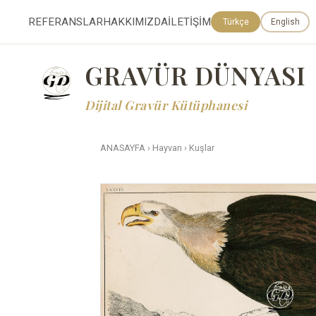
REFERANSLAR
HAKKIMIZDA
İLETİŞİM
Türkçe
English
GRAVÜR DÜNYASI
Dijital Gravür Kütüphanesi
ANASAYFA
›
Hayvan
›
Kuşlar