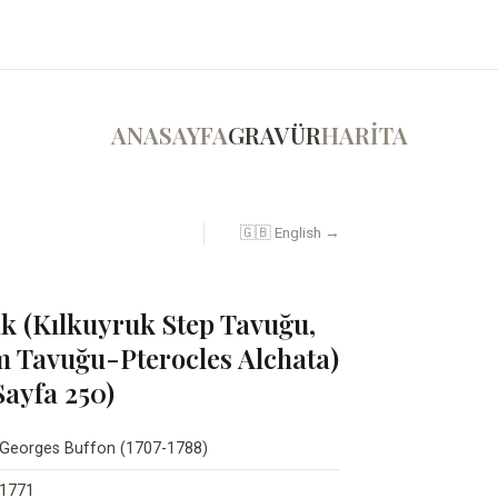
ANASAYFA
GRAVÜR
HARİTA
🇬🇧 English →
ak (Kılkuyruk Step Tavuğu,
 Tavuğu-Pterocles Alchata)
 Sayfa 250)
Georges Buffon (1707-1788)
1771