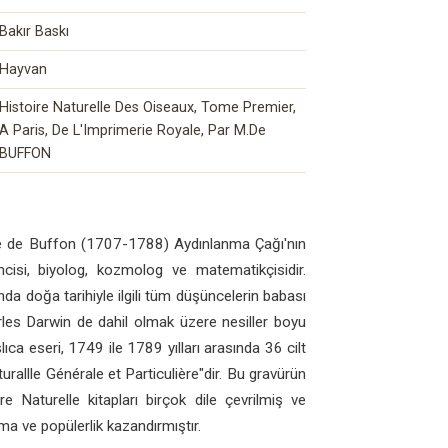
Bakır Baskı
Hayvan
Histoire Naturelle Des Oiseaux, Tome Premier,
A Paris, De L'Imprimerie Royale, Par M.De
BUFFON
 de Buffon (1707-1788) Aydınlanma Çağı'nın
cisi, biyolog, kozmolog ve matematikçisidir.
ında doğa tarihiyle ilgili tüm düşüncelerin babası
harles Darwin de dahil olmak üzere nesiller boyu
şlıca eseri, 1749 ile 1789 yılları arasında 36 cilt
rallle Générale et Particulière"dir. Bu gravürün
re Naturelle kitapları birçok dile çevrilmiş ve
a ve popülerlik kazandırmıştır.