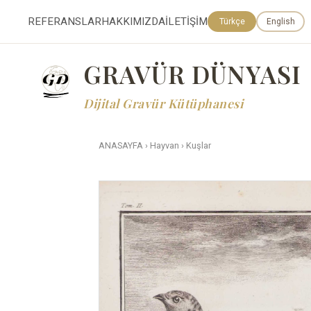
REFERANSLAR
HAKKIMIZDA
İLETİŞİM
Türkçe
English
GRAVÜR DÜNYASI
Dijital Gravür Kütüphanesi
ANASAYFA
›
Hayvan
›
Kuşlar