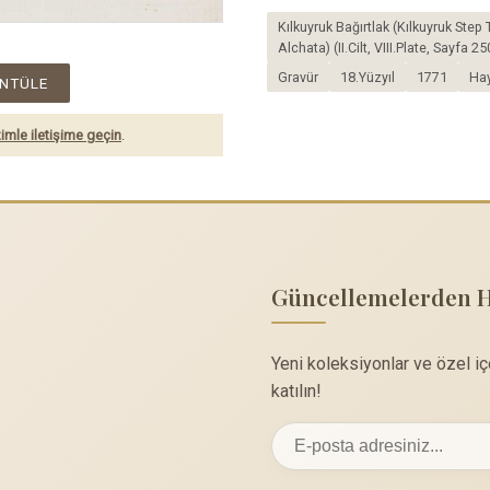
Kılkuyruk Bağırtlak (Kılkuyruk Ste
Alchata) (II.Cilt, VIII.Plate, Sayfa 25
Gravür
18.Yüzyıl
1771
Ha
NTÜLE
imle iletişime geçin
.
Güncellemelerden 
Yeni koleksiyonlar ve özel i
katılın!