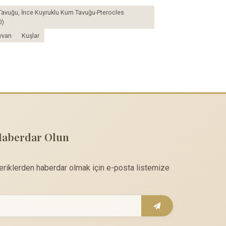
p Tavuğu, İnce Kuyruklu Kum Tavuğu-Pterocles
0)
yvan
Kuşlar
Haberdar Olun
çeriklerden haberdar olmak için e-posta listemize