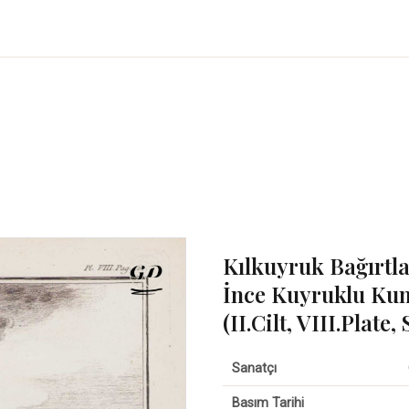
Kılkuyruk Bağırtl
İnce Kuyruklu Kum
(II.Cilt, VIII.Plate,
Sanatçı
Basım Tarihi