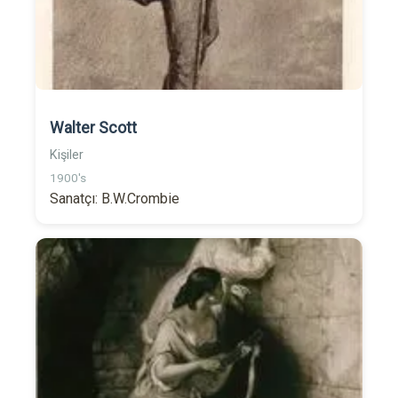
Walter Scott
Kişiler
1900's
Sanatçı: B.W.Crombie