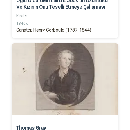
Oğlu Öldürülen Laird's Jock'un Üzüntüsü
Ve Kızının Onu Teselli Etmeye Çalışması
Kişiler
1840's
Sanatçı: Henry Corbould (1787-1844)
Thomas Gray