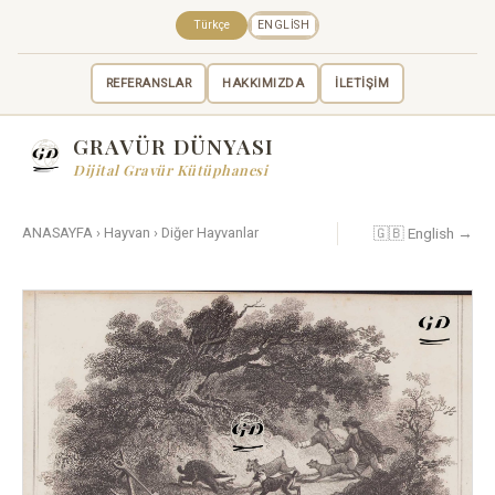
Türkçe
ENGLISH
REFERANSLAR
HAKKIMIZDA
İLETİŞİM
GRAVÜR DÜNYASI
Dijital Gravür Kütüphanesi
🇬🇧 English →
ANASAYFA
›
Hayvan
›
Diğer Hayvanlar