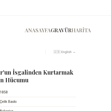
ANASAYFA
GRAVÜR
HARİTA
🇬🇧 English →
ur'un İsgalinden Kurtarmak
inin Hücumu
1858
Çelik Baskı