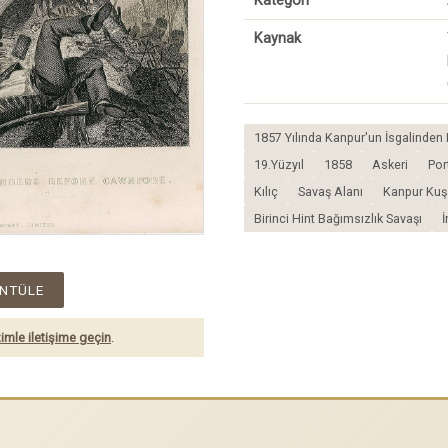
Kategori
Kaynak
1857 Yılında Kanpur'un İsgalinden 
19.Yüzyıl
1858
Askeri
Por
Kılıç
Savaş Alanı
Kanpur Kuş
Birinci Hint Bağımsızlık Savaşı
İ
NTÜLE
imle iletişime geçin
.