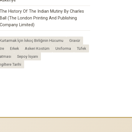
Askeriye
The History Of The Indian Mutiny By Charles
Ball (The London Printing And Publishing
Company Limited)
Kurtarmak İçin İskoç Birliğinin Hücumu
Gravür
tre
Erkek
Askeri Kostüm
Uniforma
Tüfek
atması
Sepoy İsyanı
ngiltere Tarihi