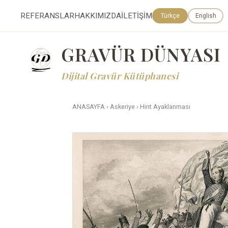
REFERANSLAR
HAKKIMIZDA
İLETİŞİM
Türkçe
English
GRAVÜR DÜNYASI
Dijital Gravür Kütüphanesi
ANASAYFA
›
Askeriye
›
Hint Ayaklanması