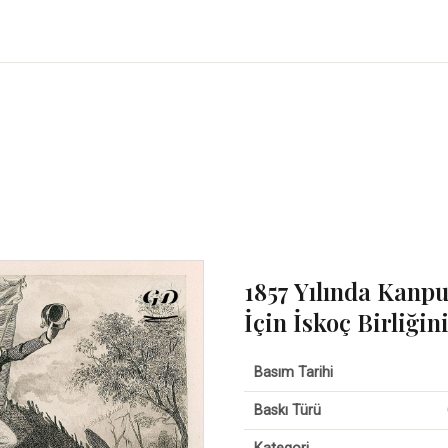
1857 Yılında Kanp
İçin İskoç Birliğ
Basım Tarihi
Baskı Türü