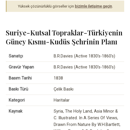
Yüksek çözünürlüklü görseller için
bizimle iletişime geçin
.
Suriye-Kutsal Topraklar-Türkiyenin
Güney Kısmı-Kudüs Şehrinin Planı
Sanatçı
B.R.Davies (Active 1830's-1860's)
Gravür Yapan
B.R.Davies (Active 1830's-1860's)
Basım Tarihi
1838
Baskı Türü
Çelik Baskı
Kategori
Haritalar
Kaynak
Syria, The Holy Land, Asia Minor &
C. Illustrated. In A Series Of Views,
Drawn From Nature By W.H.Bartlett,