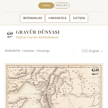
Türkçe
ENGLISH
REFERANSLAR
HAKKIMIZDA
İLETİŞİM
GRAVÜR DÜNYASI
Dijital Gravür Kütüphanesi
🇬🇧 English →
ANASAYFA
›
Haritalar
›
Ortadoğu