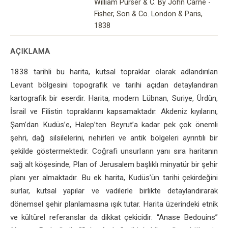
William Purser & C. By John Carne -
Fisher, Son & Co. London & Paris,
1838
AÇIKLAMA
1838 tarihli bu harita, kutsal topraklar olarak adlandırılan
Levant bölgesini topografik ve tarihi açıdan detaylandıran
kartografik bir eserdir. Harita, modern Lübnan, Suriye, Ürdün,
İsrail ve Filistin topraklarını kapsamaktadır. Akdeniz kıyılarını,
Şam’dan Kudüs’e, Halep’ten Beyrut’a kadar pek çok önemli
şehri, dağ silsilelerini, nehirleri ve antik bölgeleri ayrıntılı bir
şekilde göstermektedir. Coğrafi unsurların yanı sıra haritanın
sağ alt köşesinde, Plan of Jerusalem başlıklı minyatür bir şehir
planı yer almaktadır. Bu ek harita, Kudüs’ün tarihi çekirdeğini
surlar, kutsal yapılar ve vadilerle birlikte detaylandırarak
dönemsel şehir planlamasına ışık tutar. Harita üzerindeki etnik
ve kültürel referanslar da dikkat çekicidir: “Anase Bedouins”