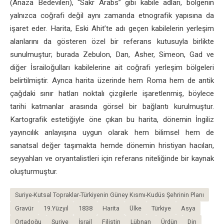
(Anaza Bedevileri), “Sakr Arabs” gibi kabile adları, bölgenin
yalnızca coğrafi değil aynı zamanda etnografik yapısına da
işaret eder. Harita, Eski Ahit’te adı geçen kabilelerin yerleşim
alanlarını da gösteren özel bir referans kutusuyla birlikte
sunulmuştur; burada Zebulon, Dan, Asher, Simeon, Gad ve
diğer İsrailoğulları kabilelerine ait coğrafi yerleşim bölgeleri
belirtilmiştir. Ayrıca harita üzerinde hem Roma hem de antik
çağdaki sınır hatları noktalı çizgilerle işaretlenmiş, böylece
tarihi katmanlar arasında görsel bir bağlantı kurulmuştur.
Kartografik estetiğiyle öne çıkan bu harita, dönemin İngiliz
yayıncılık anlayışına uygun olarak hem bilimsel hem de
sanatsal değer taşımakta hemde dönemin hristiyan hacıları,
seyyahları ve oryantalistleri için referans niteliğinde bir kaynak
oluşturmuştur.
Suriye-Kutsal Topraklar-Türkiyenin Güney Kısmı-Kudüs Şehrinin Planı
Gravür
19.Yüzyıl
1838
Harita
Ülke
Türkiye
Asya
Ortadoğu
Suriye
İsrail
Filistin
Lübnan
Ürdün
Din