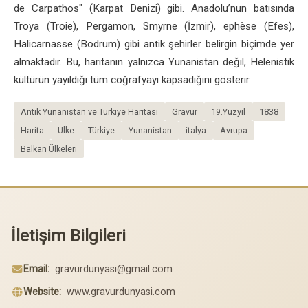
de Carpathos" (Karpat Denizi) gibi. Anadolu’nun batısında
Troya (Troie), Pergamon, Smyrne (İzmir), ephèse (Efes),
Halicarnasse (Bodrum) gibi antik şehirler belirgin biçimde yer
almaktadır. Bu, haritanın yalnızca Yunanistan değil, Helenistik
kültürün yayıldığı tüm coğrafyayı kapsadığını gösterir.
Antik Yunanistan ve Türkiye Haritası
Gravür
19.Yüzyıl
1838
Harita
Ülke
Türkiye
Yunanistan
italya
Avrupa
Balkan Ülkeleri
İletişim Bilgileri
Email:
gravurdunyasi@gmail.com
Website:
www.gravurdunyasi.com