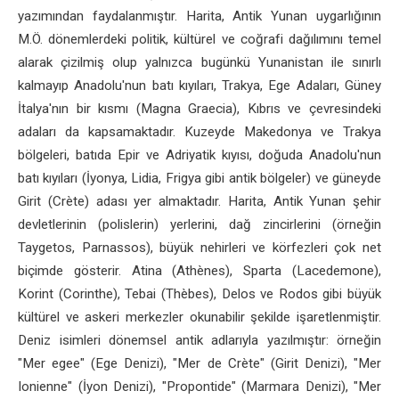
yazımından faydalanmıştır. Harita, Antik Yunan uygarlığının
M.Ö. dönemlerdeki politik, kültürel ve coğrafi dağılımını temel
alarak çizilmiş olup yalnızca bugünkü Yunanistan ile sınırlı
kalmayıp Anadolu'nun batı kıyıları, Trakya, Ege Adaları, Güney
İtalya'nın bir kısmı (Magna Graecia), Kıbrıs ve çevresindeki
adaları da kapsamaktadır. Kuzeyde Makedonya ve Trakya
bölgeleri, batıda Epir ve Adriyatik kıyısı, doğuda Anadolu'nun
batı kıyıları (İyonya, Lidia, Frigya gibi antik bölgeler) ve güneyde
Girit (Crète) adası yer almaktadır. Harita, Antik Yunan şehir
devletlerinin (polislerin) yerlerini, dağ zincirlerini (örneğin
Taygetos, Parnassos), büyük nehirleri ve körfezleri çok net
biçimde gösterir. Atina (Athènes), Sparta (Lacedemone),
Korint (Corinthe), Tebai (Thèbes), Delos ve Rodos gibi büyük
kültürel ve askeri merkezler okunabilir şekilde işaretlenmiştir.
Deniz isimleri dönemsel antik adlarıyla yazılmıştır: örneğin
"Mer egee" (Ege Denizi), "Mer de Crète" (Girit Denizi), "Mer
Ionienne" (İyon Denizi), "Propontide" (Marmara Denizi), "Mer