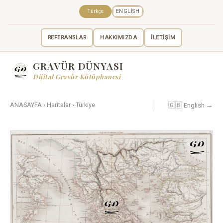
Türkçe
ENGLISH
REFERANSLAR
HAKKIMIZDA
İLETİŞİM
GRAVÜR DÜNYASI
Dijital Gravür Kütüphanesi
🇬🇧 English →
ANASAYFA
›
Haritalar
›
Türkiye