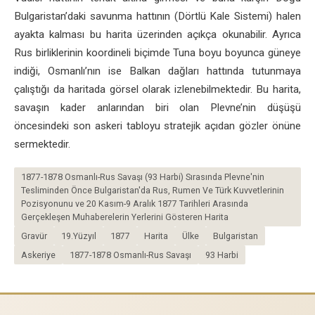
Bulgaristan’daki savunma hattının (Dörtlü Kale Sistemi) halen
ayakta kalması bu harita üzerinden açıkça okunabilir. Ayrıca
Rus birliklerinin koordineli biçimde Tuna boyu boyunca güneye
indiği, Osmanlı’nın ise Balkan dağları hattında tutunmaya
çalıştığı da haritada görsel olarak izlenebilmektedir. Bu harita,
savaşın kader anlarından biri olan Plevne’nin düşüşü
öncesindeki son askeri tabloyu stratejik açıdan gözler önüne
sermektedir.
1877-1878 Osmanlı-Rus Savaşı (93 Harbi) Sırasında Plevne'nin
Tesliminden Önce Bulgaristan'da Rus, Rumen Ve Türk Kuvvetlerinin
Pozisyonunu ve 20 Kasım-9 Aralık 1877 Tarihleri Arasında
Gerçekleşen Muhaberelerin Yerlerini Gösteren Harita
Gravür
19.Yüzyıl
1877
Harita
Ülke
Bulgaristan
Askeriye
1877-1878 Osmanlı-Rus Savaşı
93 Harbi