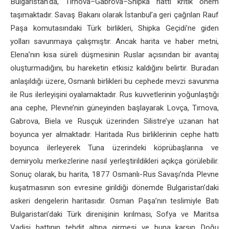
Bulgaristan’da, Tırnova–Gabrova–Shipka hattı kritik önem
taşımaktadır. Savaş Bakanı olarak İstanbul’a geri çağrılan Rauf
Paşa komutasındaki Türk birlikleri, Shipka Geçidi’ne giden
yolları savunmaya çalışmıştır. Ancak harita ve haber metni,
Elena’nın kısa süreli düşmesinin Ruslar açısından bir avantaj
oluşturmadığını, bu hareketin etkisiz kaldığını belirtir. Buradan
anlaşıldığı üzere, Osmanlı birlikleri bu cephede mevzi savunma
ile Rus ilerleyişini oyalamaktadır. Rus kuvvetlerinin yoğunlaştığı
ana cephe, Plevne’nin güneyinden başlayarak Lovça, Tırnova,
Gabrova, Biela ve Rusçuk üzerinden Silistre’ye uzanan hat
boyunca yer almaktadır. Haritada Rus birliklerinin cephe hattı
boyunca ilerleyerek Tuna üzerindeki köprübaşlarına ve
demiryolu merkezlerine nasıl yerleştirildikleri açıkça görülebilir.
Sonuç olarak, bu harita, 1877 Osmanlı-Rus Savaşı’nda Plevne
kuşatmasının son evresine girildiği dönemde Bulgaristan’daki
askeri dengelerin haritasıdır. Osman Paşa’nın teslimiyle Batı
Bulgaristan’daki Türk direnişinin kırılması, Sofya ve Maritsa
Vadisi hattının tehdit altına girmesi ve buna karşın Doğu