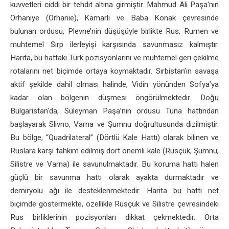
kuvvetleri ciddi bir tehdit altına girmiştir. Mahmud Ali Paşa'nın
Orhaniye (Orhanie), Kamarlı ve Baba Konak çevresinde
bulunan ordusu, Plevne’nin düşüşüyle birlikte Rus, Rumen ve
muhtemel Sırp ilerleyişi karşısında savunmasız kalmıştır.
Harita, bu hattaki Türk pozisyonlarını ve muhtemel geri çekilme
rotalarını net biçimde ortaya koymaktadır. Sırbistan’ın savaşa
aktif şekilde dahil olması halinde, Vidin yönünden Sofya’ya
kadar olan bölgenin düşmesi öngörülmektedir. Doğu
Bulgaristan'da, Süleyman Paşa’nın ordusu Tuna hattından
başlayarak Slivno, Varna ve Şumnu doğrultusunda dizilmiştir.
Bu bölge, “Quadrilateral” (Dörtlü Kale Hattı) olarak bilinen ve
Ruslara karşı tahkim edilmiş dört önemli kale (Rusçuk, Şumnu,
Silistre ve Varna) ile savunulmaktadır. Bu koruma hattı halen
güçlü bir savunma hattı olarak ayakta durmaktadır ve
demiryolu ağı ile desteklenmektedir. Harita bu hattı net
biçimde göstermekte, özellikle Rusçuk ve Silistre çevresindeki
Rus birliklerinin pozisyonları dikkat çekmektedir. Orta