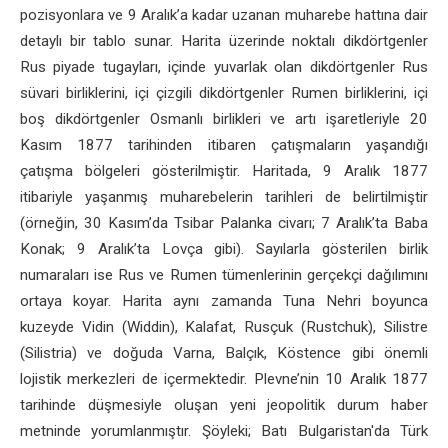
pozisyonlara ve 9 Aralık’a kadar uzanan muharebe hattına dair
detaylı bir tablo sunar. Harita üzerinde noktalı dikdörtgenler
Rus piyade tugayları, içinde yuvarlak olan dikdörtgenler Rus
süvari birliklerini, içi çizgili dikdörtgenler Rumen birliklerini, içi
boş dikdörtgenler Osmanlı birlikleri ve artı işaretleriyle 20
Kasım 1877 tarihinden itibaren çatışmaların yaşandığı
çatışma bölgeleri gösterilmiştir. Haritada, 9 Aralık 1877
itibariyle yaşanmış muharebelerin tarihleri de belirtilmiştir
(örneğin, 30 Kasım’da Tsibar Palanka civarı; 7 Aralık’ta Baba
Konak; 9 Aralık’ta Lovça gibi). Sayılarla gösterilen birlik
numaraları ise Rus ve Rumen tümenlerinin gerçekçi dağılımını
ortaya koyar. Harita aynı zamanda Tuna Nehri boyunca
kuzeyde Vidin (Widdin), Kalafat, Rusçuk (Rustchuk), Silistre
(Silistria) ve doğuda Varna, Balçık, Köstence gibi önemli
lojistik merkezleri de içermektedir. Plevne’nin 10 Aralık 1877
tarihinde düşmesiyle oluşan yeni jeopolitik durum haber
metninde yorumlanmıştır. Şöyleki; Batı Bulgaristan'da Türk