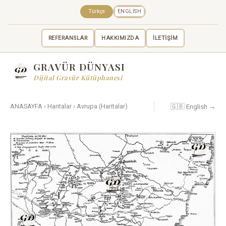
Türkçe
ENGLISH
REFERANSLAR
HAKKIMIZDA
İLETİŞİM
GRAVÜR DÜNYASI
Dijital Gravür Kütüphanesi
🇬🇧 English →
ANASAYFA
›
Haritalar
›
Avrupa (Haritalar)