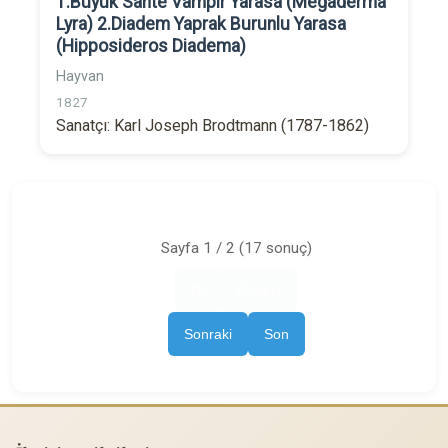
1.Büyük Sahte Vampir Yarasa (Megaderma
Lyra) 2.Diadem Yaprak Burunlu Yarasa
(Hipposideros Diadema)
Hayvan
1827
Sanatçı: Karl Joseph Brodtmann (1787-1862)
Sayfa 1 / 2 (17 sonuç)
İlk
Önceki
Sonraki
Son