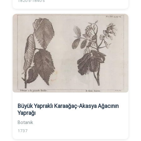
1820's-1840's
Büyük Yapraklı Karaağaç-Akasya Ağacının
Yaprağı
Botanik
1737