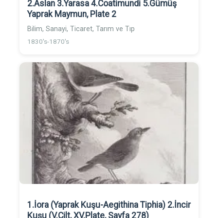
2.Aslan 3.Yarasa 4.Coatimundi 5.Gümüş
Yaprak Maymun, Plate 2
Bilim, Sanayi, Ticaret, Tarım ve Tıp
1830's-1870's
1.İora (Yaprak Kuşu-Aegithina Tiphia) 2.İncir
Kuşu (V.Cilt, XV.Plate, Sayfa 278)