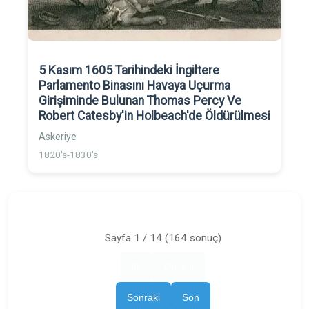
5 Kasım 1605 Tarihindeki İngiltere
Parlamento Binasını Havaya Uçurma
Girişiminde Bulunan Thomas Percy Ve
Robert Catesby'in Holbeach'de Öldürülmesi
Askeriye
1820's-1830's
Sayfa 1 / 14 (164 sonuç)
İlk
Önceki
Sonraki
Son