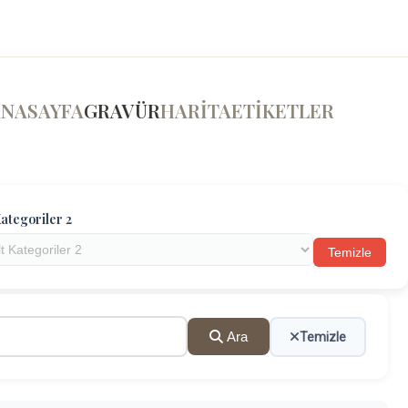
ANASAYFA
GRAVÜR
HARİTA
ETİKETLER
ategoriler 2
Temizle
Ara
Temizle