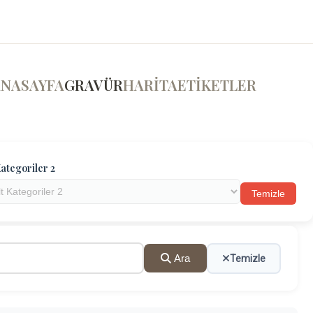
ANASAYFA
GRAVÜR
HARİTA
ETİKETLER
ategoriler 2
Temizle
Ara
Temizle