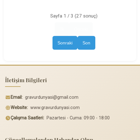
Sayfa 1 / 3 (27 sonuç)
İlk
Önceki
Sonraki
Son
İletişim Bilgileri
Email:
gravurdunyasi@gmail.com
Website:
www.gravurdunyasi.com
Çalışma Saatleri:
Pazartesi - Cuma: 09:00 - 18:00
Güncellemelerden Haberdar Olun