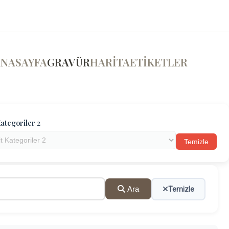
ANASAYFA
GRAVÜR
HARİTA
ETİKETLER
ategoriler 2
Temizle
Ara
Temizle