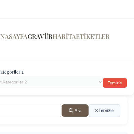
ANASAYFA
GRAVÜR
HARİTA
ETİKETLER
ategoriler 2
Temizle
Ara
Temizle