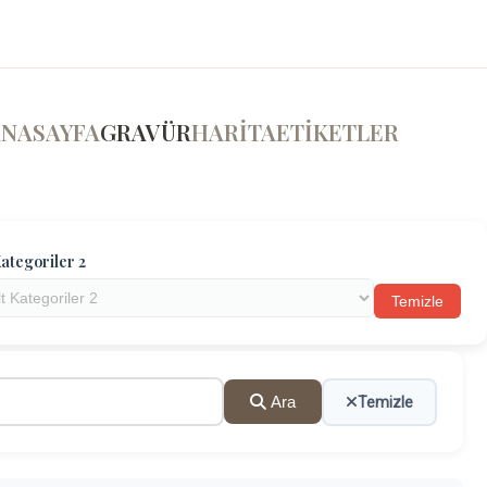
ANASAYFA
GRAVÜR
HARİTA
ETİKETLER
ategoriler 2
Temizle
Ara
Temizle