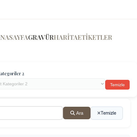
ANASAYFA
GRAVÜR
HARİTA
ETİKETLER
ategoriler 2
Temizle
Ara
Temizle