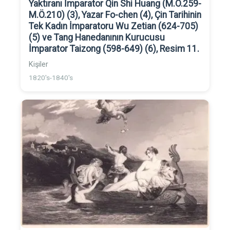
Yaktıranı İmparator Qin Shi Huang (M.Ö.259-
M.Ö.210) (3), Yazar Fo-chen (4), Çin Tarihinin
Tek Kadın İmparatoru Wu Zetian (624-705)
(5) ve Tang Hanedanının Kurucusu
İmparator Taizong (598-649) (6), Resim 11.
Kişiler
1820's-1840's