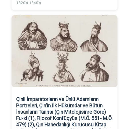
1820's-1840's
Çinli İmparatorların ve Ünlü Adamların
Portreleri, Çin'in İlk Hükümdar ve Bütün
İnsanların Tanrısı (Çin Mitolojisinre Göre)
Fu-xi (1), Filozof Konfüçyüs (M.Ö. 551- M.Ö.
479) (2), Qin Hanedanlığı Kurucusu Kitap