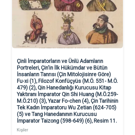
Çinli İmparatorların ve Ünlü Adamların
Portreleri, Çin'in İlk Hükümdar ve Bütün
İnsanların Tanrısı (Çin Mitolojisinre Göre)
Fu-xi (1), Filozof Konfüçyüs (M.Ö. 551- M.Ö.
479) (2), Qin Hanedanlığı Kurucusu Kitap
Yaktıranı İmparator Qin Shi Huang (M.Ö.259-
M.Ö.210) (3), Yazar Fo-chen (4), Çin Tarihinin
Tek Kadın İmparatoru Wu Zetian (624-705)
(5) ve Tang Hanedanının Kurucusu
İmparator Taizong (598-649) (6), Resim 11.
Kişiler