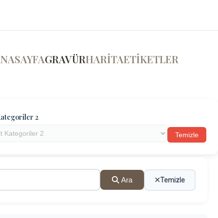
ANASAYFA
GRAVÜR
HARİTA
ETİKETLER
ategoriler 2
Temizle
Ara
Temizle