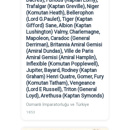
Dacres), Furious (Kaptan Lorny),
Trafalgar (Kaptan Greville), Niger
(Komutan Heath), Bellerophon
(Lord G.Paulet), Tiger (Kaptan
Gifford) Sane, Albion (Kaptan
Lushington) Valmy, Charlemagne,
Mapoleon, Caradoc (General
Derriman), Britannia Amiral Gemisi
(Amiral Dundas), Ville de Paris
Amiral Gemisi (Amiral Hamplin),
Inflexible (Komutan Popplewell),
Jupiter, Bayard, Rodney (Kaptan
Graham) Henri Quatre, Gomer, Fury
(Komutan Tatham), Vengeance
(Lord E Russell), Triton (General
Loyd), Arethusa (Kaptan Symonds)
Osmanlı İmparatorluğu ve Türkiye
1853