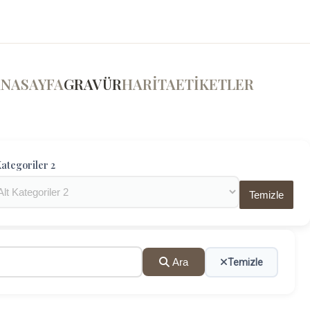
ANASAYFA
GRAVÜR
HARİTA
ETİKETLER
ategoriler 2
Temizle
Ara
Temizle