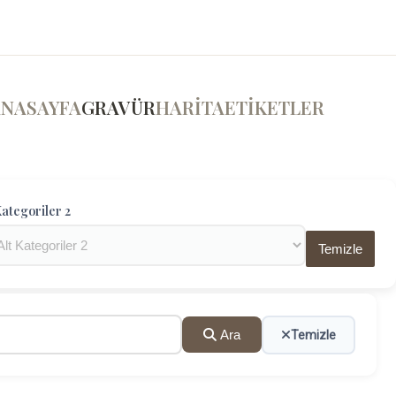
ANASAYFA
GRAVÜR
HARİTA
ETİKETLER
ategoriler 2
Temizle
Ara
Temizle