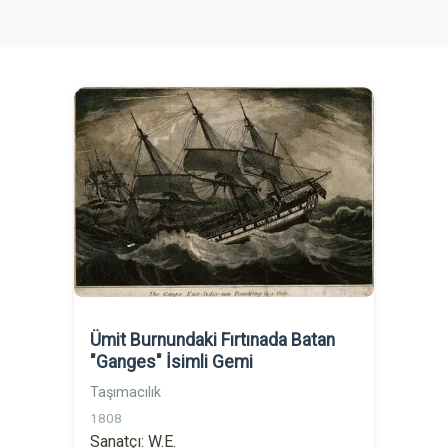
Ümit Burnundaki Fırtınada Batan
"Ganges" İsimli Gemi
Taşımacılık
1808
Sanatçı: W.E.