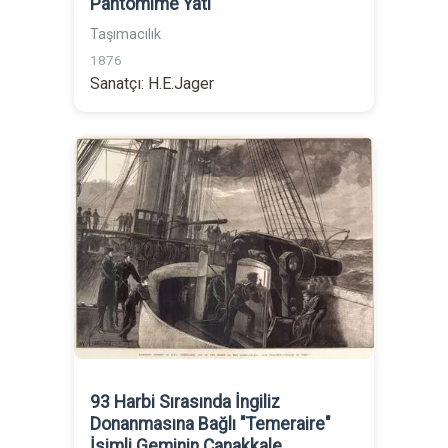
Pantomime Yatı
Taşımacılık
1876
Sanatçı: H.E.Jager
93 Harbi Sırasında İngiliz
Donanmasına Bağlı "Temeraire"
İsimli Geminin Çanakkale