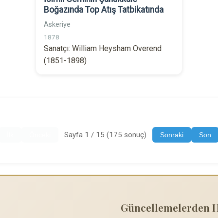
Boğazında Top Atış Tatbikatında
Askeriye
1878
Sanatçı: William Heysham Overend
(1851-1898)
Sayfa 1 / 15 (175 sonuç)
İlk
Önceki
Sonraki
Son
Güncellemelerden 