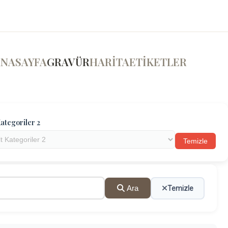
ANASAYFA
GRAVÜR
HARİTA
ETİKETLER
ategoriler 2
Temizle
Ara
Temizle