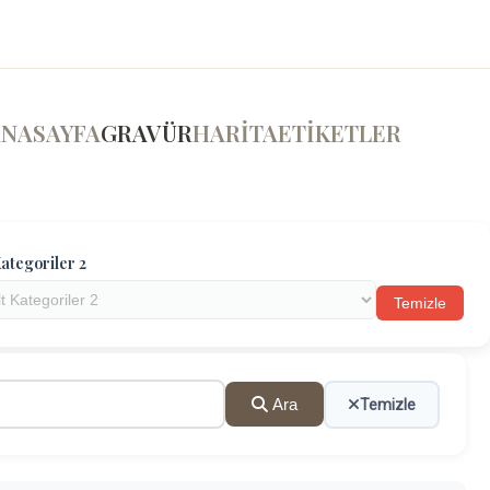
ANASAYFA
GRAVÜR
HARİTA
ETİKETLER
ategoriler 2
Temizle
Ara
Temizle