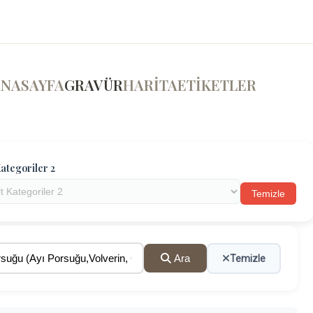
ANASAYFA
GRAVÜR
HARİTA
ETİKETLER
ategoriler 2
Temizle
Ara
Temizle