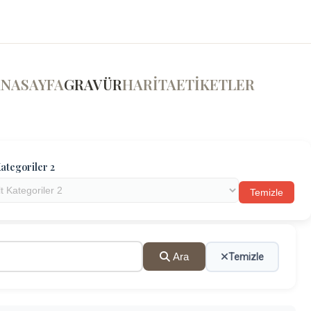
ANASAYFA
GRAVÜR
HARİTA
ETİKETLER
ategoriler 2
Temizle
Ara
Temizle