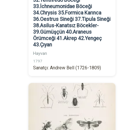
32.Tenthredo Böceği
33.İchneumonidae Böceği
34.Chrysis 35.Formica Karınca
36.Oestrus Sineği 37.Tipula Sineği
38.Asilus-Kanatsız Böcekler-
39.Gümüşçün 40.Araneus
Örümceği 41.Akrep 42.Yengeç
43.Çıyan
Hayvan
1797
Sanatçı: Andrew Bell (1726-1809)