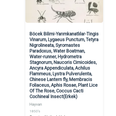
Böcek Bilimi-Yarımkanatlılar-Tingis
Vinarum, Lygaeus Punctum, Tetyra
Nigrolineata, Syromastes
Paradoxus, Water Boatman,
Water-runner, Hydrometra
Stagnorum, Naucoris Cimicoides,
Ancyra Appendiculata, Achilus
Flammeus, Lystra Pulverulenta,
Chinese Lantern fly, Membracis
Foliaceus, Aphis Rosae, Plant Lice
Of The Rose, Coccus Cacti
Cochineal Insect(Erkek)
Hayvan
1850's