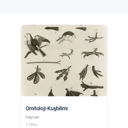
Ornitoloji-Kuşbilimi
Hayvan
1790's