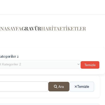
ANASAYFA
GRAVÜR
HARİTA
ETİKETLER
ategoriler 2
Temizle
Ara
Temizle