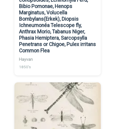
conopsoides, Echinomyia Ferd,
Bibio Pomonae, Henops
Marginatus, Volucella
Bombylans(Erkek), Diopsis
Ichneumonéa Telescope fly,
Anthrax Morio, Tabanus Niger,
Phasia Hemiptera, Sarcopsylla
Penetrans or Chigoe, Pulex irritans
Common Flea
Hayvan
1850's