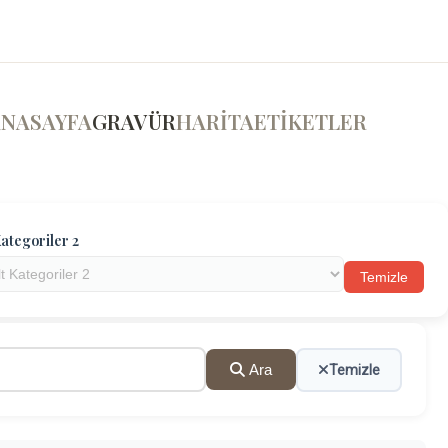
ANASAYFA
GRAVÜR
HARİTA
ETİKETLER
ategoriler 2
Temizle
Ara
Temizle