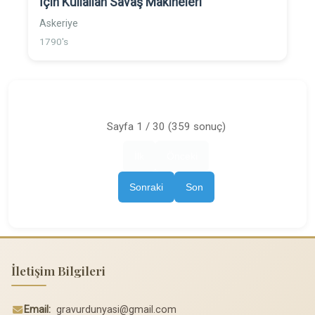
İçin Kullaılan Savaş Makineleri
Askeriye
1790's
Sayfa 1 / 30 (359 sonuç)
İlk
Önceki
Sonraki
Son
İletişim Bilgileri
Email:
gravurdunyasi@gmail.com