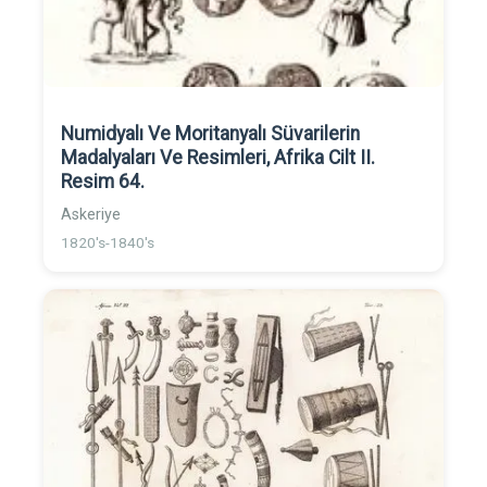
Numidyalı Ve Moritanyalı Süvarilerin
Madalyaları Ve Resimleri, Afrika Cilt II.
Resim 64.
Askeriye
1820's-1840's