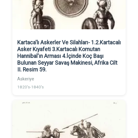
Kartaca'lı Askerler Ve Silahları- 1.2.Kartacalı
Asker Kıyafeti 3.Kartacalı Komutan
Hannibal'ın Arması 4.İçinde Koç Başı
Bulunan Seyyar Savaş Makinesi, Afrika Cilt
II. Resim 59.
Askeriye
1820's-1840's