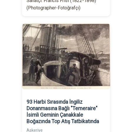
Sanatçı: Francis Frith (1822-1898)
(Photographer-Fotoğrafçı)
93 Harbi Sırasında İngiliz
Donanmasına Bağlı "Temeraire"
İsimli Geminin Çanakkale
Boğazında Top Atış Tatbikatında
Askeriye