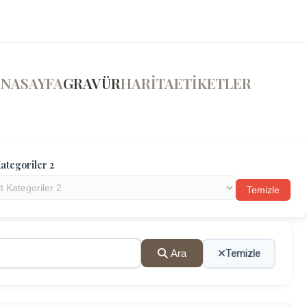
ANASAYFA
GRAVÜR
HARİTA
ETİKETLER
ategoriler 2
Temizle
Ara
Temizle