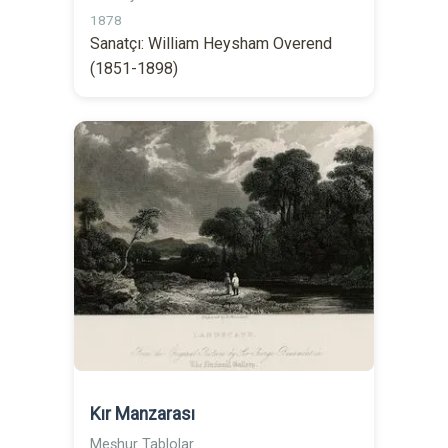
1878
Sanatçı: William Heysham Overend
(1851-1898)
Kır Manzarası
Meşhur Tablolar