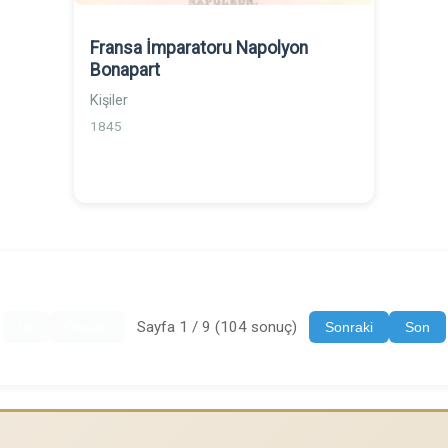
Fransa İmparatoru Napolyon
Bonapart
Kişiler
1845
Sayfa 1 / 9 (104 sonuç)
İlk
Önceki
Sonraki
Son