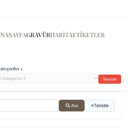
ANASAYFA
GRAVÜR
HARİTA
ETİKETLER
ategoriler 2
Temizle
Ara
Temizle