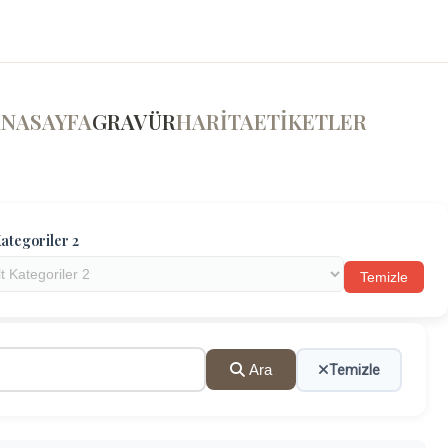
ANASAYFA
GRAVÜR
HARİTA
ETİKETLER
ategoriler 2
Temizle
Ara
Temizle