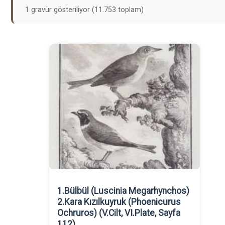
1 gravür gösteriliyor (11.753 toplam)
1.Bülbül (Luscinia Megarhynchos)
2.Kara Kızılkuyruk (Phoenicurus
Ochruros) (V.Cilt, VI.Plate, Sayfa
112)