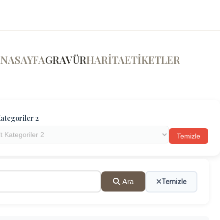
ANASAYFA
GRAVÜR
HARİTA
ETİKETLER
ategoriler 2
Temizle
Ara
Temizle