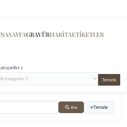
ANASAYFA
GRAVÜR
HARİTA
ETİKETLER
ategoriler 2
Temizle
Ara
Temizle