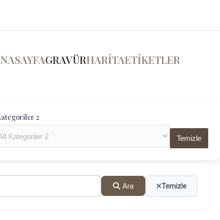
ANASAYFA
GRAVÜR
HARİTA
ETİKETLER
ategoriler 2
Temizle
Ara
Temizle