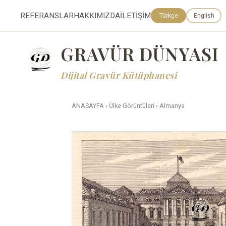
REFERANSLAR
HAKKIMIZDA
İLETİŞİM
Türkçe
English
GRAVÜR DÜNYASI
Dijital Gravür Kütüphanesi
ANASAYFA
›
Ülke Görüntüleri
›
Almanya