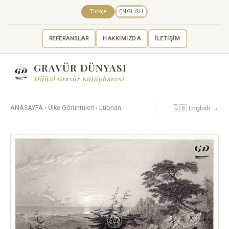
Türkçe
ENGLISH
REFERANSLAR
HAKKIMIZDA
İLETİŞİM
GRAVÜR DÜNYASI
Dijital Gravür Kütüphanesi
🇬🇧 English →
ANASAYFA
›
Ülke Görüntüleri
›
Lübnan