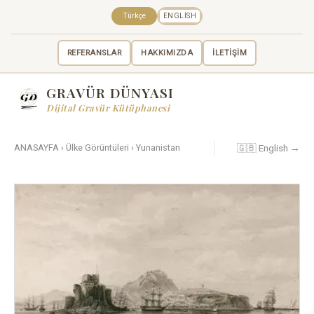
Türkçe
ENGLISH
REFERANSLAR
HAKKIMIZDA
İLETİŞİM
GRAVÜR DÜNYASI
Dijital Gravür Kütüphanesi
🇬🇧 English →
ANASAYFA
›
Ülke Görüntüleri
›
Yunanistan