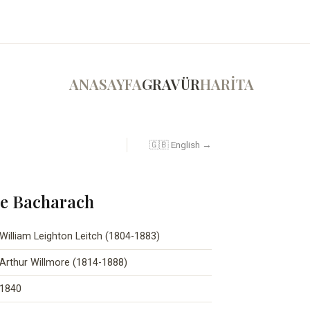
ANASAYFA
GRAVÜR
HARİTA
🇬🇧 English →
de Bacharach
William Leighton Leitch (1804-1883)
Arthur Willmore (1814-1888)
1840