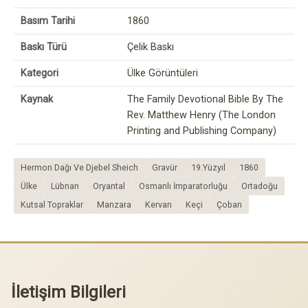
Basım Tarihi
1860
Baskı Türü
Çelik Baskı
Kategori
Ülke Görüntüleri
Kaynak
The Family Devotional Bible By The
Rev. Matthew Henry (The London
Printing and Publishing Company)
Hermon Dağı Ve Djebel Sheich
Gravür
19.Yüzyıl
1860
Ülke
Lübnan
Oryantal
Osmanlı İmparatorluğu
Ortadoğu
Kutsal Topraklar
Manzara
Kervan
Keçi
Çoban
İletişim Bilgileri