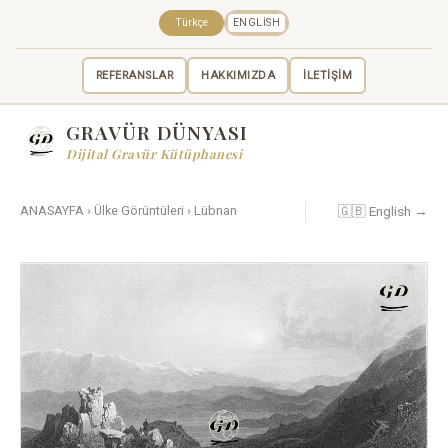
Türkçe
ENGLISH
REFERANSLAR
HAKKIMIZDA
İLETİŞİM
GRAVÜR DÜNYASI
Dijital Gravür Kütüphanesi
🇬🇧 English →
ANASAYFA
›
Ülke Görüntüleri
›
Lübnan