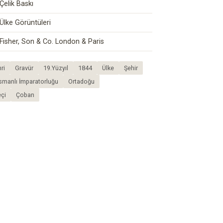
Çelik Baskı
Ülke Görüntüleri
Fisher, Son & Co. London & Paris
ri
Gravür
19.Yüzyıl
1844
Ülke
Şehir
smanlı İmparatorluğu
Ortadoğu
çi
Çoban