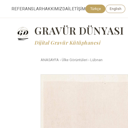
REFERANSLAR
HAKKIMIZDA
İLETİŞİM
Türkçe
English
GRAVÜR DÜNYASI
Dijital Gravür Kütüphanesi
ANASAYFA
›
Ülke Görüntüleri
›
Lübnan